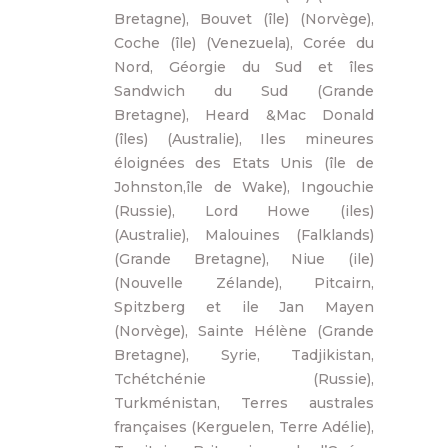
Bretagne), Bouvet (île) (Norvège),
Coche (île) (Venezuela), Corée du
Nord, Géorgie du Sud et îles
Sandwich du Sud (Grande
Bretagne), Heard &Mac Donald
(îles) (Australie), Iles mineures
éloignées des Etats Unis (île de
Johnston,île de Wake), Ingouchie
(Russie), Lord Howe (iles)
(Australie), Malouines (Falklands)
(Grande Bretagne), Niue (ile)
(Nouvelle Zélande), Pitcairn,
Spitzberg et ile Jan Mayen
(Norvège), Sainte Hélène (Grande
Bretagne), Syrie, Tadjikistan,
Tchétchénie (Russie),
Turkménistan, Terres australes
françaises (Kerguelen, Terre Adélie),