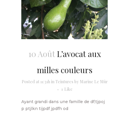
10 Août
L’avocat aux
milles couleurs
Posted at 11:31h
in
Teintures
by
Marine Le Mûr
1
Like
Ayant grandi dans une famille de df;tjpoj
p ptjlkn tijpdf jpdfh od