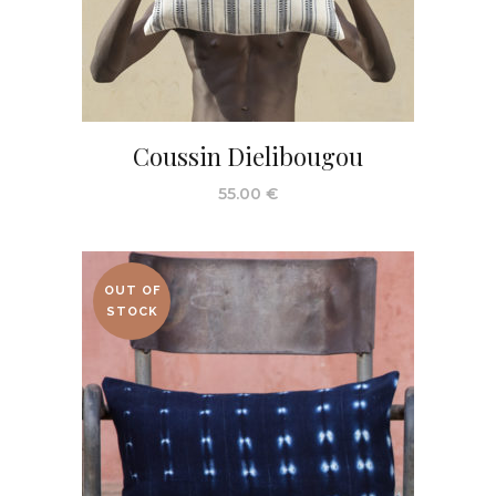
Coussin Dielibougou
55.00
€
OUT OF
STOCK