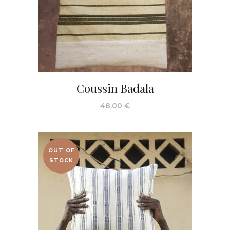
Coussin Badala
48.00
€
OUT OF
STOCK