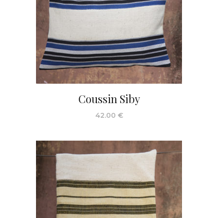
Coussin Siby
42.00
€