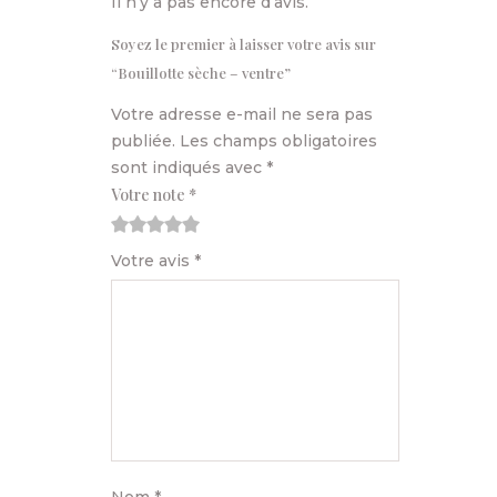
Il n’y a pas encore d’avis.
Soyez le premier à laisser votre avis sur
“Bouillotte sèche – ventre”
Votre adresse e-mail ne sera pas
publiée.
Les champs obligatoires
sont indiqués avec
*
Votre note
*
1
2
3
4
5
Votre avis
*
Nom
*