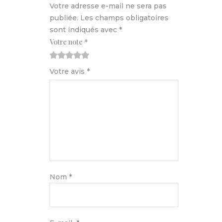
Votre adresse e-mail ne sera pas
publiée.
Les champs obligatoires
sont indiqués avec
*
Votre note
*
1
2
3
4
5
Votre avis
*
Nom
*