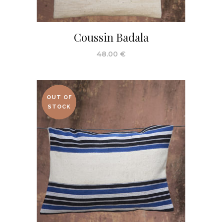
Coussin Badala
48.00
€
OUT OF
STOCK